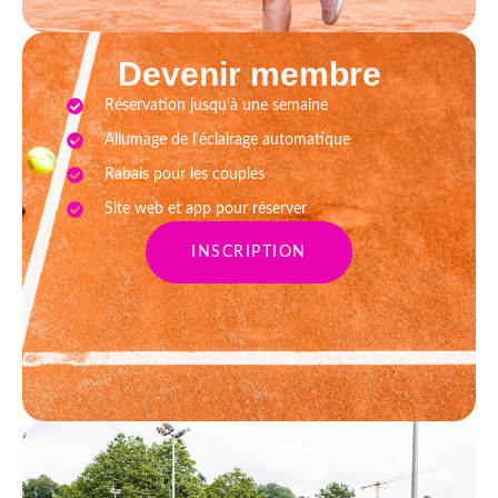
Devenir membre
Réservation jusqu'à une semaine
Allumage de l'éclairage automatique
Rabais pour les couples
Site web et app pour réserver
INSCRIPTION
Vision