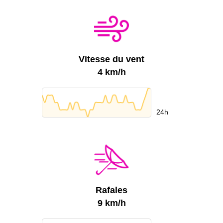
Vitesse du vent
4 km/h
24h
Rafales
9 km/h